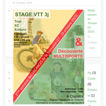
12 October, 2025
Stage
vacanc
es
Toussa
int
2025
02
October
, 2025
Ag
(3)
Cours
(9)
Festivi
te
(1)
Forum