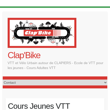
Clap'Bike
VTT et Vélo Urbain autour de CLAPIERS - Ecole de VTT pour
les jeunes - Cours Adultes VTT
Cours Jeunes VTT