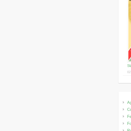
St
02
A
C
Fe
F
Ra