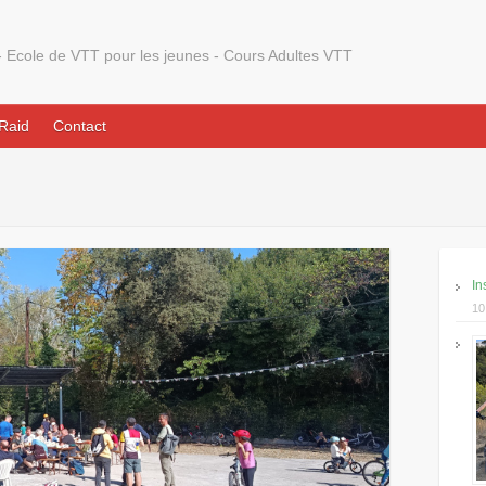
 Ecole de VTT pour les jeunes - Cours Adultes VTT
Raid
Contact
In
10