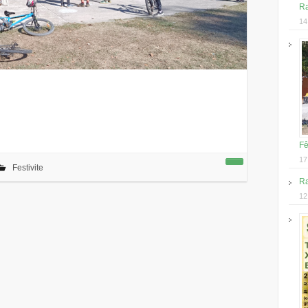
Ra
14
Fê
17
Festivite
Ra
12