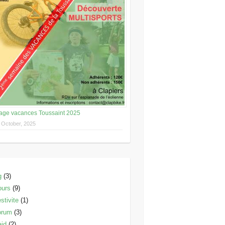
age vacances Toussaint 2025
 October, 2025
g
(3)
ours
(9)
stivite
(1)
orum
(3)
id
(2)