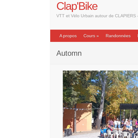
Clap'Bike
VTT et Vélo Urbain autour de CLAPIERS -
A propos
Cours »
Randonnées
Automn